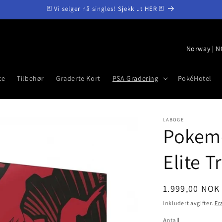
🃏 Vi selger nå singles! Sjekk ut HER 🃏
L
a
n
ce
Tilbehør
Graderte Kort
PSA Gradering
PokéHotel
d
/
r
LABOGE
Pokemo
e
g
Elite T
i
o
Vanlig
1.999,00 NOK
n
pris
Inkludert avgifter.
Fr
Antall
Antall