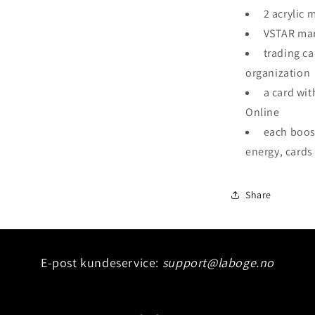
2 acrylic 
VSTAR ma
trading ca
organization
a card wi
Online
each boos
Innlogging kreves
energy, cards
Logg inn på kontoen din for å legge til produkter i ønskelisten
din og se tidligere lagrede varer.
Share
Logg inn
E-post kundeservice:
support@laboge.no