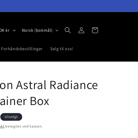
Logg
S
Handlekurv
Norway | NOK kr
Norsk (bokmål)
inn
p
r
Forhåndsbestillinger
Selg til oss!
å
k
n Astral Radiance
rainer Box
Utsolgt
akt
beregnes ved kassen.