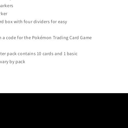
markers
rker
rd box with four dividers for easy
th a code for the Pokémon Trading Card Game
ter pack contains 10 cards and 1 basic
 vary by pack