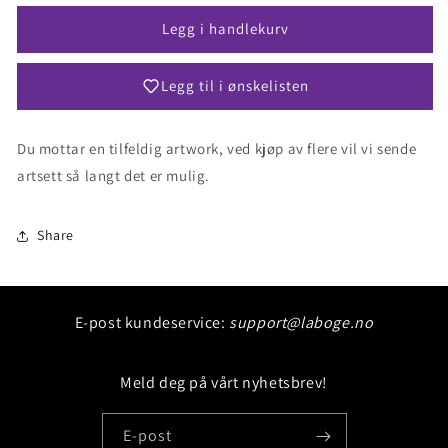
for
for
Journey
Journey
Legg i handlekurv
Together
Together
Sleeved
Sleeved
Legg til i ønskelisten
Blister
Blister
Du mottar en tilfeldig artwork, ved kjøp av flere vil vi sende
Innlogging kreves
artsett så langt det er mulig.
Logg inn på kontoen din for å legge til produkter i
ønskelisten din og se tidligere lagrede varer.
Share
Logg inn
E-post kundeservice:
support@laboge.no
Meld deg på vårt nyhetsbrev!
E-post